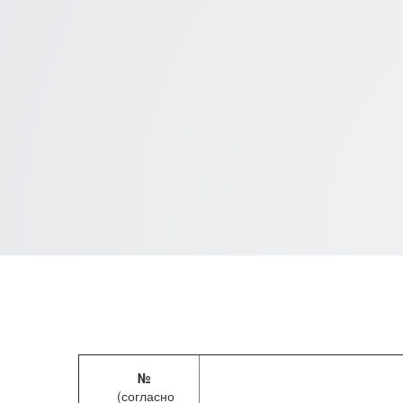
Архив. Раскрытие
профессиональны
№
(согласно