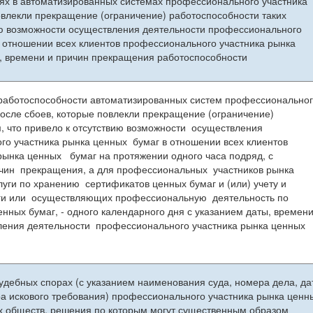
ях в автоматизированных системах профессионального участника
овлекли прекращение (ограничение) работоспособности таких
вию возможности осуществления деятельности профессионального
в отношении всех клиентов профессионального участника рынка
ы, времени и причин прекращения работоспособности
аботоспособности автоматизированных систем профессионально
после сбоев, которые повлекли прекращение (ограничение)
м, что привело к отсутствию возможности осуществления
о участника рынка ценных бумаг в отношении всех клиентов
ынка ценных бумаг на протяжении одного часа подряд, с
ичин прекращения, а для профессиональных участников рынка
уги по хранению сертификатов ценных бумаг и (или) учету и
ги или осуществляющих профессиональную деятельность по
нных бумаг, - одного календарного дня с указанием даты, времени
ения деятельности профессионального участника рынка ценных
дебных спорах (с указанием наименования суда, номера дела, да
а искового требования) профессионального участника рынка ценн
ых обществ, решения по которым могут существенным образом