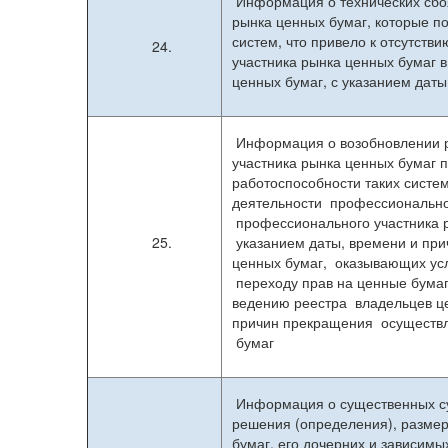
Информация о технических сбо
рынка ценных бумаг, которые п
систем, что привело к отсутст
24.
участника рынка ценных бумаг 
ценных бумаг, с указанием дат
Информация о возобновлении р
участника рынка ценных бумаг 
работоспособности таких систе
деятельности профессиональног
профессионального участника р
25.
указанием даты, времени и пр
ценных бумаг, оказывающих усл
переходу прав на ценные бума
ведению реестра владельцев це
причин прекращения осуществл
бумаг
Информация о существенных су
решения (определения), размер
бумаг, его дочерних и зависим