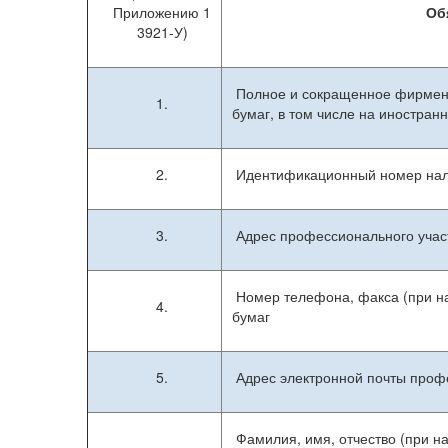
рынка ценных бума
Приложению 1
Об
3921-У)
Полное и сокращенное фирменн
1.
бумаг, в том числе на иностран
2.
Идентификационный номер нал
3.
Адрес профессионального учас
Номер телефона, факса (при на
4.
бумаг
5.
Адрес электронной почты профе
Фамилия, имя, отчество (при н