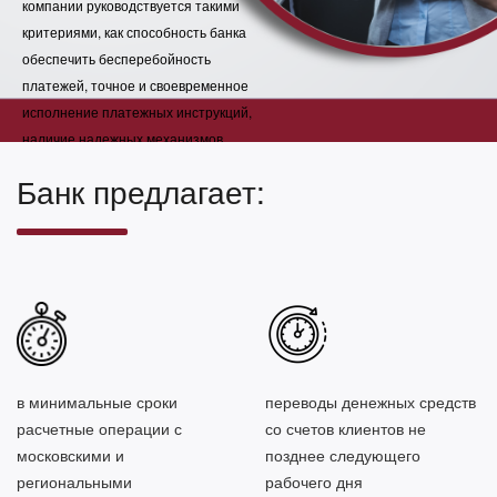
компании руководствуется такими
критериями, как способность банка
обеспечить бесперебойность
платежей, точное и своевременное
исполнение платежных инструкций,
наличие надежных механизмов
дистанционного управления
Банк предлагает:
банковскими счетами.
в минимальные сроки
переводы денежных средств
расчетные операции с
со счетов клиентов не
московскими и
позднее следующего
региональными
рабочего дня